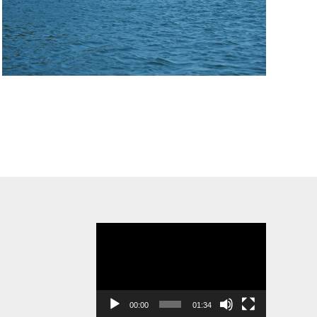
Video-
Player
00:00
01:34