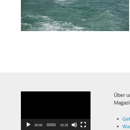
Video-
Über u
Player
Magazi
Gef
Wa
00:00
02:25